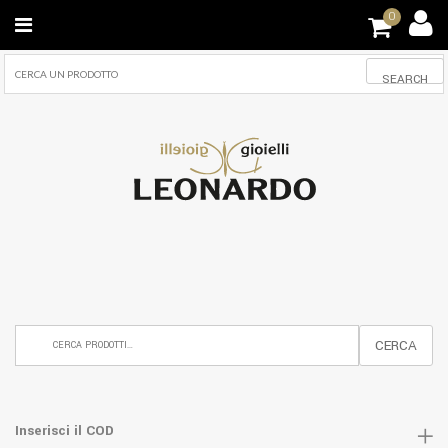
0
SEARCH
CERCA
Inserisci il COD